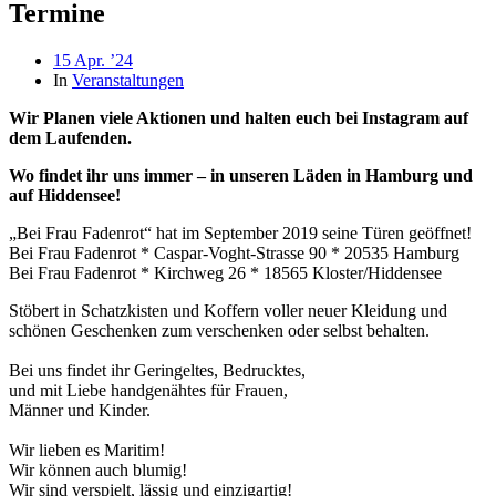
Termine
Beitragsdatum
15 Apr. ’24
In
Veranstaltungen
Wir Planen viele Aktionen und halten euch bei
Instagram auf
dem Laufenden.
Wo findet ihr uns immer – in unseren Läden in Hamburg und
auf Hiddensee!
„Bei Frau Fadenrot“ hat im September 2019 seine Türen geöffnet!
Bei Frau Fadenrot * Caspar-Voght-Strasse 90 * 20535 Hamburg
Bei Frau Fadenrot * Kirchweg 26 * 18565 Kloster/Hiddensee
Stöbert in Schatzkisten und Koffern voller neuer Kleidung und
schönen Geschenken zum verschenken oder selbst behalten.
Bei uns findet ihr Geringeltes
, Bedrucktes
,
und mit Liebe handgenähtes für Frauen,
Männer und
Kinder
.
Wir lieben es Maritim!
Wir können auch blumig!
Wir sind verspielt, lässig und einzigartig!