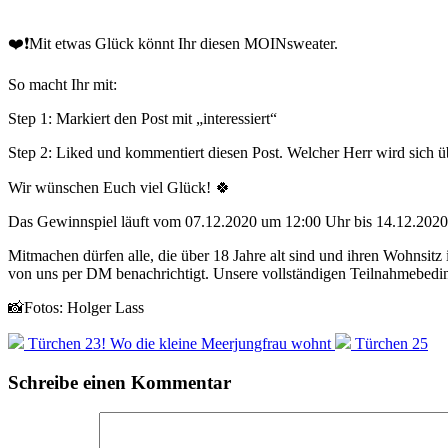
❤️❗Mit etwas Glück könnt Ihr diesen MOINsweater.
So macht Ihr mit:⠀⠀⠀⠀⠀⠀⠀⠀⠀⠀⠀⠀⠀⠀⠀⠀⠀⠀⠀⠀⠀⠀⠀⠀⠀
Step 1: Markiert den Post mit „interessiert“
Step 2: Liked und kommentiert diesen Post. Welcher Herr wird sich ü
Wir wünschen Euch viel Glück! 🍀⠀⠀⠀⠀⠀⠀⠀⠀⠀⠀⠀⠀⠀⠀⠀
Das Gewinnspiel läuft vom 07.12.2020 um 12:00 Uhr bis 14.12.2020
Mitmachen dürfen alle, die über 18 Jahre alt sind und ihren Wohnsit
von uns per DM benachrichtigt. Unsere vollständigen Teilnahmebedin
📸Fotos: Holger Lass
Türchen 23! Wo die kleine Meerjungfrau wohnt
Türchen 25
Schreibe einen Kommentar