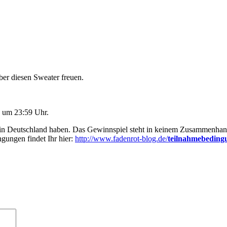
ber diesen Sweater freuen.
⠀⠀⠀⠀⠀⠀⠀⠀⠀⠀
 um 23:59 Uhr.
z in Deutschland haben. Das Gewinnspiel steht in keinem Zusammenhang
gungen findet Ihr hier:
http://www.fadenrot-blog.de/
teilnahmebeding