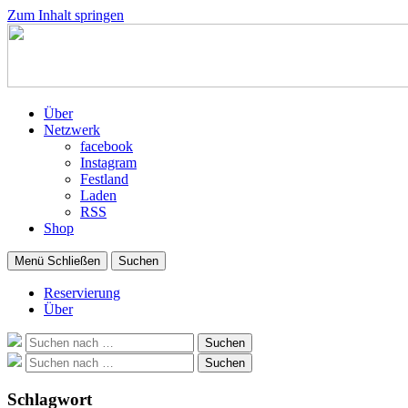
Zum Inhalt springen
Über
Netzwerk
facebook
Instagram
Festland
Laden
RSS
Shop
Menü
Schließen
Suchen
Reservierung
Über
Suche
Suchen
nach:
Suche
Suchen
nach:
Schlagwort