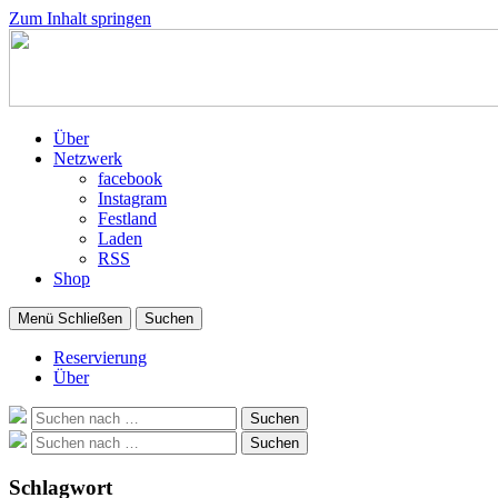
Zum Inhalt springen
Über
Netzwerk
facebook
Instagram
Festland
Laden
RSS
Shop
Menü
Schließen
Suchen
Reservierung
Über
Suche
Suchen
nach:
Suche
Suchen
nach:
Schlagwort